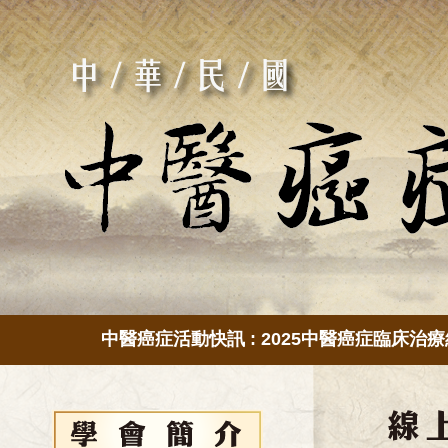
中醫癌症活動快訊 : 2025中醫癌症臨床治療經驗傳承[視訊教學]