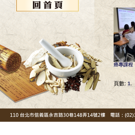
癌專課程
頁數:
1
.